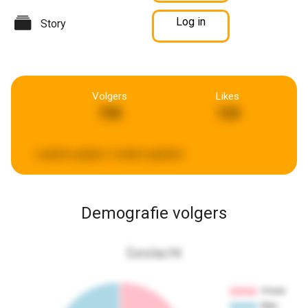
Log in
Story
Volgers
Likes
735
133
Laatste update:
2 weken geleden
Demografie volgers
Geslacht