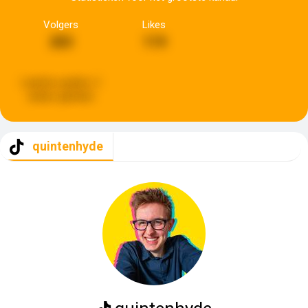
Volgers
Likes
283
119
Laatste update:
2
weken geleden
quintenhyde