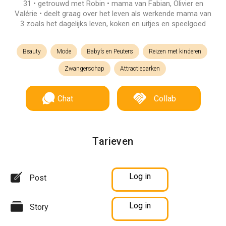
31 • getrouwd met Robin • mama van Fabian, Olivier en
Valérie • deelt graag over het leven als werkende mama van
3 zoals het dagelijks leven, koken en uitjes en speelgoed
Beauty
Mode
Baby’s en Peuters
Reizen met kinderen
Zwangerschap
Attractieparken
Chat
Collab
Tarieven
Log in
Post
Log in
Story