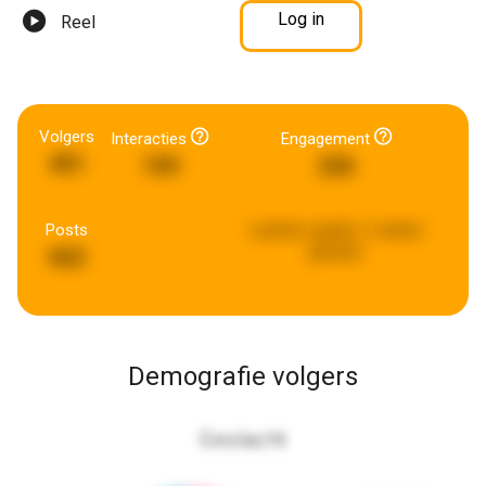
Log in
Reel
Volgers
Interacties
Engagement
451
159
226
Posts
Laatste update:
2 weken
geleden
662
Demografie volgers
Geslacht