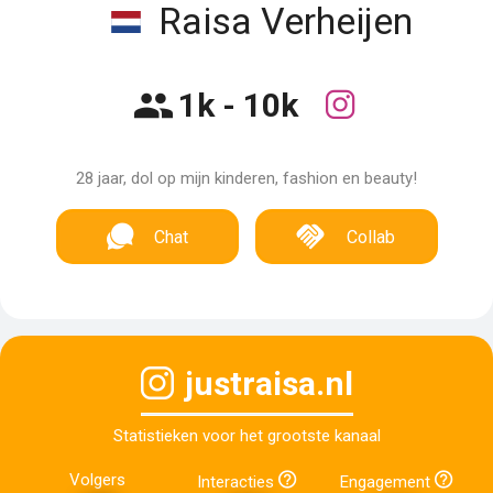
Raisa Verheijen
1k - 10k
28 jaar, dol op mijn kinderen, fashion en beauty!
Chat
Collab
justraisa.nl
Statistieken voor het grootste kanaal
Volgers
Interacties
Engagement