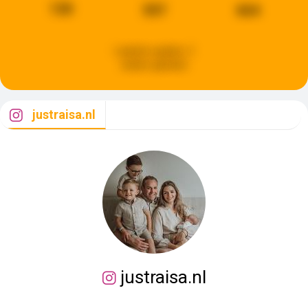
130
597
664
Laatste update:
2
weken geleden
justraisa.nl
justraisa.nl