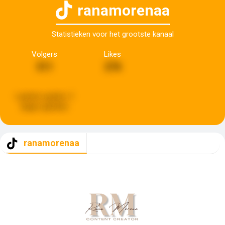
ranamorenaa
Statistieken voor het grootste kanaal
Volgers
Likes
311
276
Laatste update:
3
dagen geleden
ranamorenaa