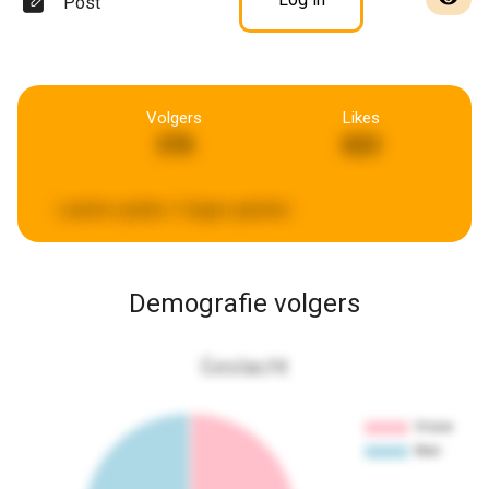
Post
Volgers
Likes
378
823
Laatste update:
3 dagen geleden
Demografie volgers
Geslacht