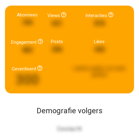
Abonnees
Views
Interacties
799
621
818
Posts
Likes
Engagement
296
442
483
Laatste update:
een week
Geverifieerd
300
geleden
Demografie volgers
Geslacht