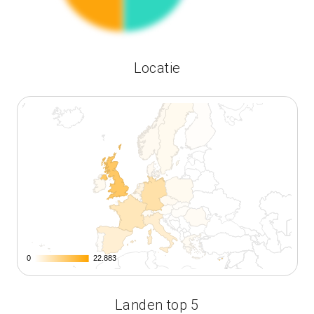
Locatie
0
0
22.883
22.883
Landen top 5