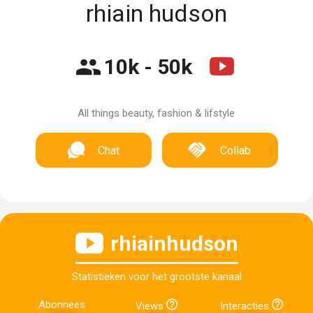
rhiain hudson
10k - 50k
All things beauty, fashion & lifstyle
Chat
Collab
rhiainhudson
Statistieken voor het grootste kanaal
Abonnees
Views
Interacties