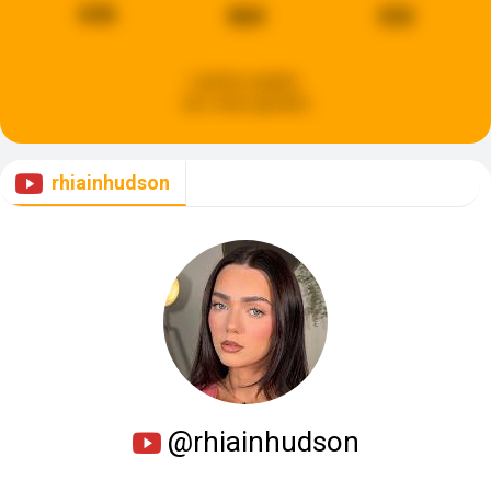
636
860
332
Laatste update:
een week geleden
rhiainhudson
@rhiainhudson