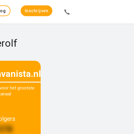
Log
Inschrijven
in
rolf
vanista.nl
 voor het grootste
kanaal
olgers
378