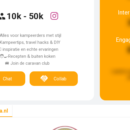
Inte
10k - 50k
Alles voor kampeerders met stijl
Enga
 Kampeertips, travel hacks & DIY
🏽 inspiratie en echte ervaringen
🧑‍🍳Recepten & buiten koken
🚐 Join de caravan club
Laatste 
g
Chat
Collab
a.nl