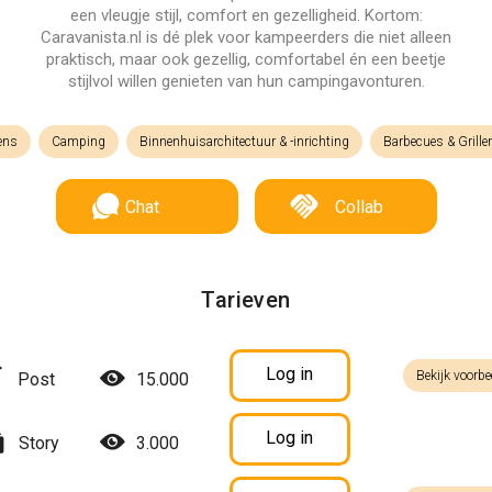
een vleugje stijl, comfort en gezelligheid. Kortom:
Caravanista.nl is dé plek voor kampeerders die niet alleen
praktisch, maar ook gezellig, comfortabel én een beetje
stijlvol willen genieten van hun campingavonturen.
ens
Camping
Binnenhuisarchitectuur & -inrichting
Barbecues & Grille
Chat
Collab
Tarieven
Log in
Bekijk voorbe
Post
15.000
Log in
Story
3.000