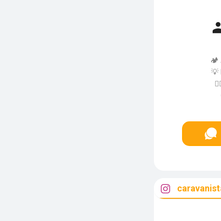
🏕 
💡
👇
caravanist