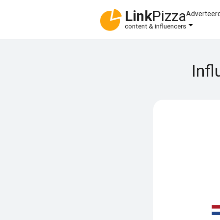
Link
Pizza
Adverteer
content & influencers
Inf