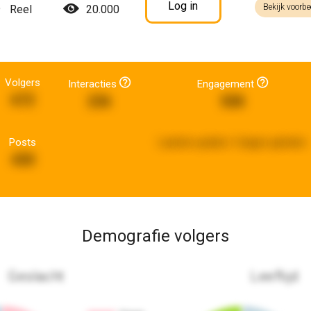
Log in
Bekijk voorbe
Reel
20.000
Volgers
Interacties
Engagement
672
236
508
Posts
Laatste update:
3 dagen geleden
430
Demografie volgers
Geslacht
Leeftijd