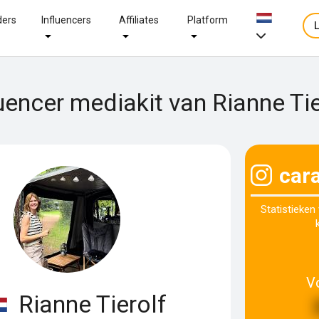
ders
Influencers
Affiliates
Platform
luencer mediakit van Rianne Tie
cara
Statistieken
V
Rianne Tierolf