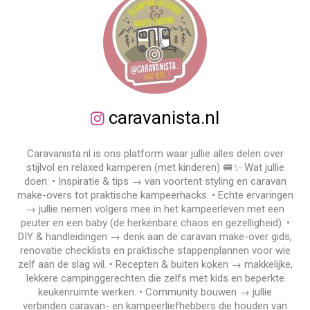
caravanista.nl
Caravanista.nl is ons platform waar jullie alles delen over
stijlvol en relaxed kamperen (met kinderen) 🚐✨ Wat jullie
doen: • Inspiratie & tips → van voortent styling en caravan
make-overs tot praktische kampeerhacks. • Echte ervaringen
→ jullie nemen volgers mee in het kampeerleven met een
peuter en een baby (de herkenbare chaos en gezelligheid). •
DIY & handleidingen → denk aan de caravan make-over gids,
renovatie checklists en praktische stappenplannen voor wie
zelf aan de slag wil. • Recepten & buiten koken → makkelijke,
lekkere campinggerechten die zelfs met kids en beperkte
keukenruimte werken. • Community bouwen → jullie
verbinden caravan- en kampeerliefhebbers die houden van