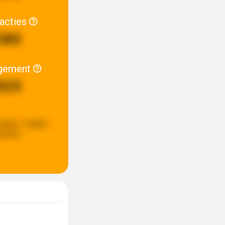
racties
380
gement
825
update:
3 dagen
eleden