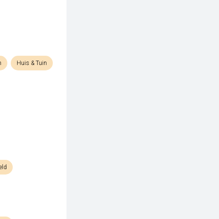
n
Huis & Tuin
eld