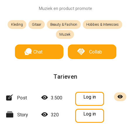
Muziek en product promote
Kleding
Gitaar
Beauty & Fashion
Hobbies & Interesses
Muziek
Chat
Collab
Tarieven
Log in
Post
3.500
Log in
Story
320