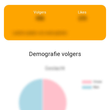
Volgers
Likes
998
270
Laatste update:
een week geleden
Demografie volgers
Geslacht