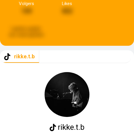
Volgers
Likes
159
852
Laatste update:
een week geleden
rikke.t.b
rikke.t.b