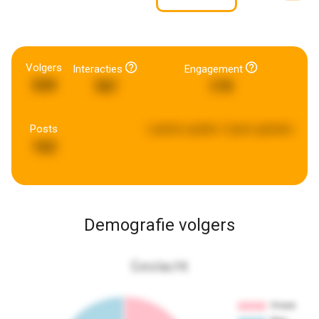
Volgers
Interacties
Engagement
539
787
179
Posts
Laatste update:
5 jaren geleden
162
Demografie volgers
Geslacht