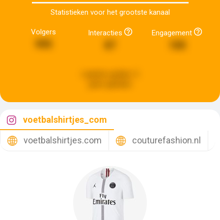
Statistieken voor het grootste kanaal
Volgers
Interacties
Engagement
995
87
100
Laatste update:
5
jaren geleden
voetbalshirtjes_com
voetbalshirtjes.com
couturefashion.nl