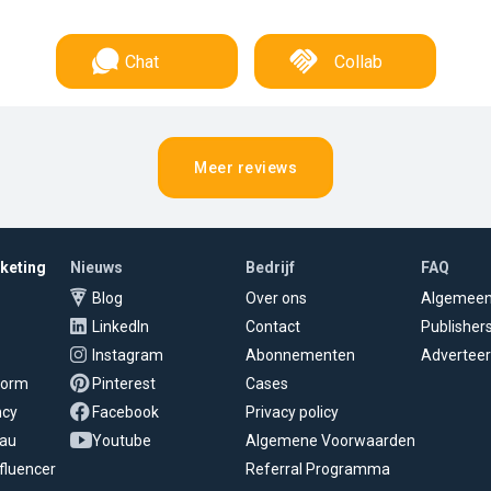
Chat
Collab
Meer reviews
rketing
Nieuws
Bedrijf
FAQ
Blog
Over ons
Algemee
LinkedIn
Contact
Publisher
Instagram
Abonnementen
Adverteer
tform
Pinterest
Cases
ncy
Facebook
Privacy policy
eau
Youtube
Algemene Voorwaarden
fluencer
Referral Programma