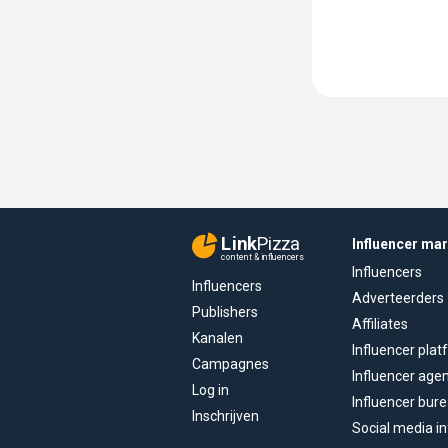
Link
Pizza
Influencer ma
content & influencers
Influencers
Influencers
Adverteerders
Publishers
Affiliates
Kanalen
Influencer pla
Campagnes
Influencer age
Log in
Influencer bur
Inschrijven
Social media in