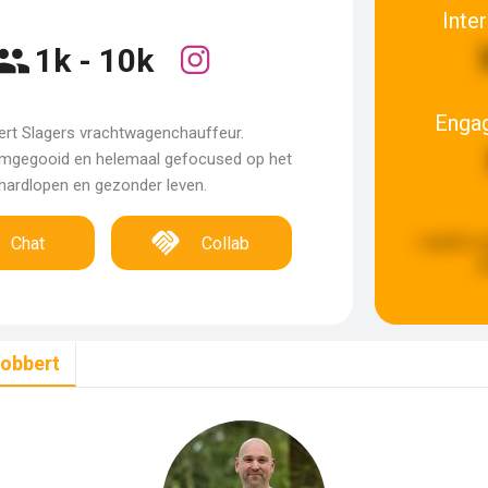
Inte
1k - 10k
Enga
rt Slagers vrachtwagenchauffeur.
omgegooid en helemaal gefocused op het
hardlopen en gezonder leven.
Laatste u
Chat
Collab
g
robbert