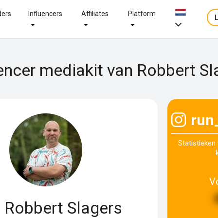
ders
Influencers
Affiliates
Platform
uencer mediakit van Robbert Sl
run
Statistieken
V
Robbert Slagers