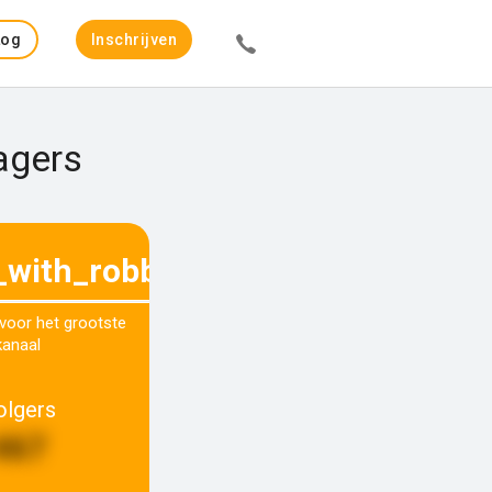
Log
Inschrijven
in
agers
_with_robbert
 voor het grootste
kanaal
olgers
467