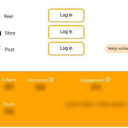
Log in
Reel
Log in
Story
Log in
Bekijk voorbe
Post
Volgers
Interacties
Engagement
457
829
913
Posts
Laatste update:
3 weken geleden
992