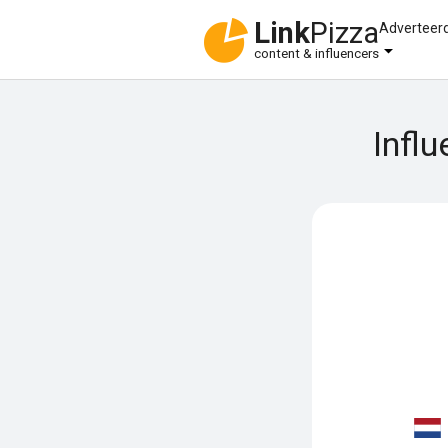
Link
Pizza
Adverteer
content & influencers
Infl