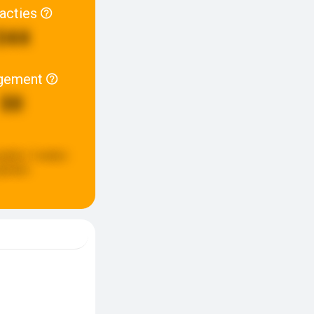
racties
344
gement
30
pdate:
3 weken
eleden