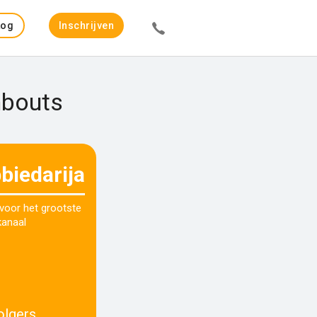
Log
Inschrijven
in
mbouts
biedarija
 voor het grootste
kanaal
olgers