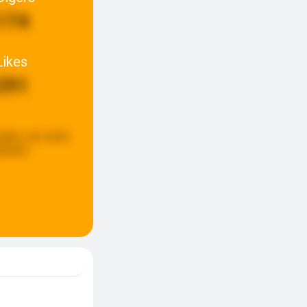
174
Likes
291
pdate:
een week
eleden