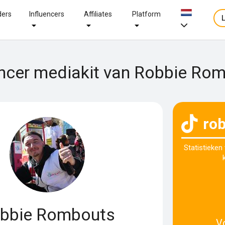
ders
Influencers
Affiliates
Platform
encer mediakit van Robbie Ro
rob
Statistieken
bbie Rombouts
V