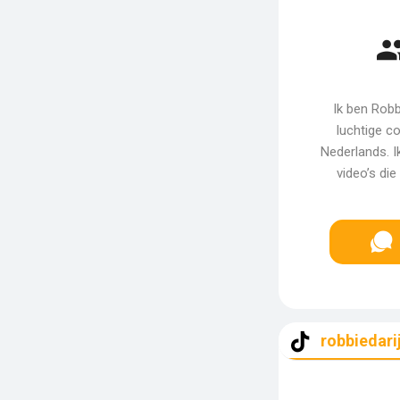
Ik ben Robb
luchtige c
Nederlands. 
video’s di
robbiedari