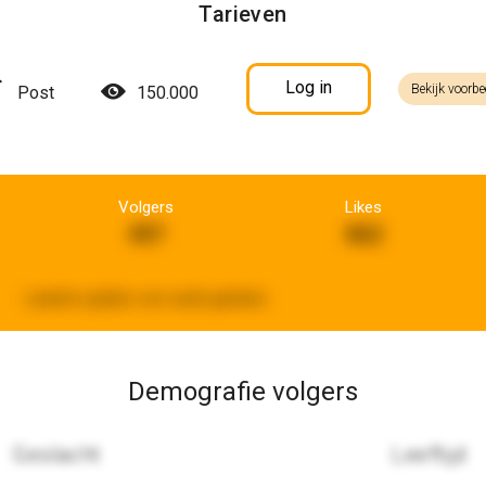
Tarieven
Log in
Bekijk voorbe
Post
150.000
Volgers
Likes
497
862
Laatste update:
een week geleden
Demografie volgers
Geslacht
Leeftijd