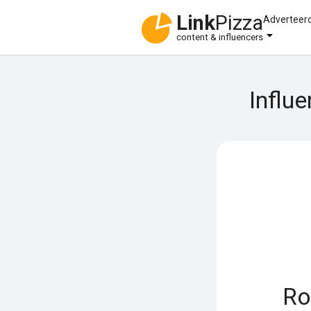
Link
Pizza
Adverteer
content & influencers
Influ
Ro