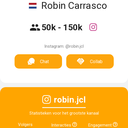
Robin Carrasco
50k - 150k
Instagram: @robin.jcl
Chat
Collab
robin.jcl
Statistieken voor het grootste kanaal
Volgers
Interacties
Engagement