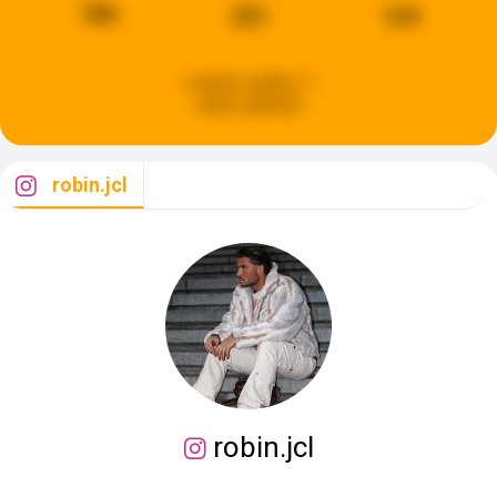
706
231
124
Laatste update:
2
weken geleden
robin.jcl
robin.jcl