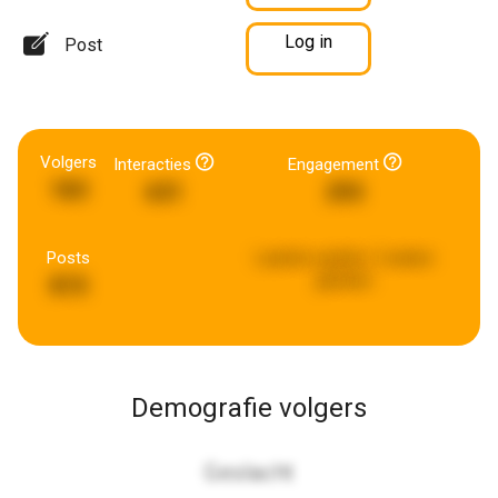
Log in
Post
Volgers
Interacties
Engagement
183
631
293
Posts
Laatste update:
2 weken
geleden
815
Demografie volgers
Geslacht