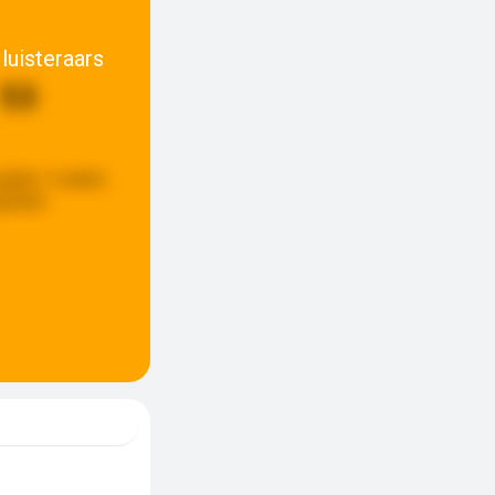
luisteraars
53
pdate:
3 weken
eleden