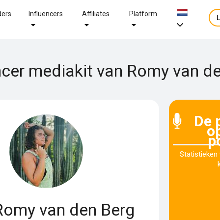
ders
Influencers
Affiliates
Platform
ncer mediakit van Romy van d
De 
o
p
Statistieken
omy van den Berg