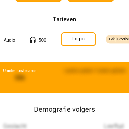
Tarieven
Log in
Bekijk voorbe
Audio
500
Unieke luisteraars
Laatste update:
3 weken geleden
596
Demografie volgers
Geslacht
Leeftijd