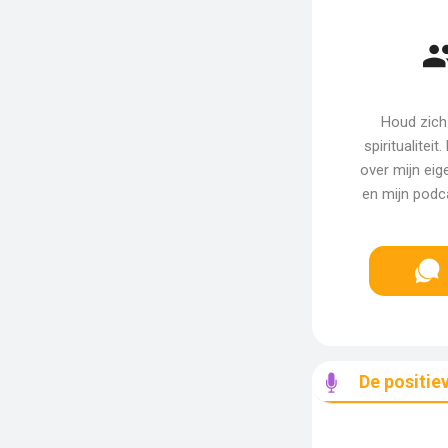
Houd zich
spiritualitei
over mijn ei
en mijn podc
De positie