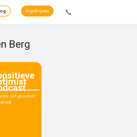
Log
Inschrijven
in
en Berg
positieve
ptimist
odcast
 voor het grootste
kanaal