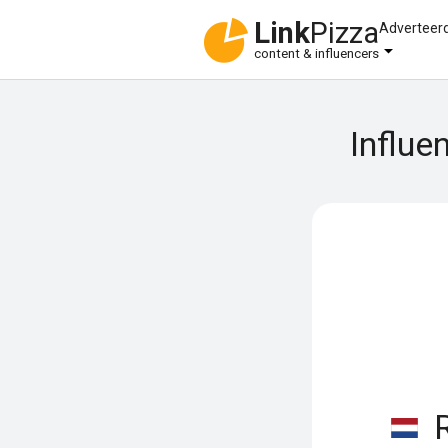
Link
Pizza
Adverteer
content & influencers
Influe
R