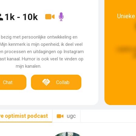
1k - 10k
Unieke 
 bezig met persoonlijke ontwikkeling en
t. Mijn kenmerk is mijn openheid; ik deel veel
Laatste u
gen processen en uitdagingen op Instagram
g
ast kanaal. Humor is ook veel te vinden op
mijn kanalen.
Chat
Collab
ve optimist podcast
ugc