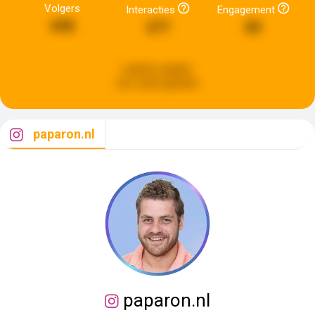
Volgers
Interacties
Engagement
698
277
89
Laatste update:
een week geleden
paparon.nl
paparon.nl