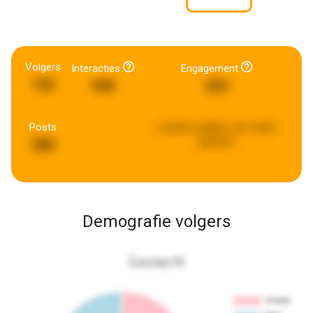
Volgers
Interacties
Engagement
152
940
323
Posts
Laatste update:
een week
geleden
286
Demografie volgers
Geslacht