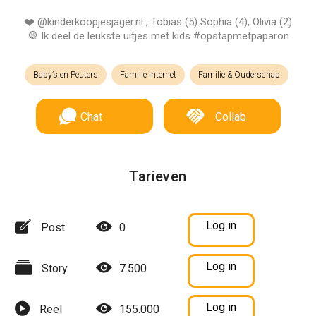
❤️ @kinderkoopjesjager.nl , Tobias (5) Sophia (4), Olivia (2)
🎡 Ik deel de leukste uitjes met kids #opstapmetpaparon
Baby’s en Peuters
Familie internet
Familie & Ouderschap
Chat
Collab
Tarieven
Log in
Post
0
Log in
Story
7.500
Log in
Reel
155.000