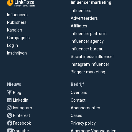
Link
Pizza
Influencer marketing
content & influencers
Influencers
Influencers
Adverteerders
Publishers
Affiliates
Kanalen
Influencer platform
Campagnes
Influencer agency
Log in
Influencer bureau
Inschrijven
Social media influencer
Instagram influencer
Blogger marketing
Nieuws
Bedrijf
Blog
Over ons
LinkedIn
Contact
Instagram
Abonnementen
Pinterest
Cases
Facebook
Privacy policy
Youtube
Algemene Voorwaarden