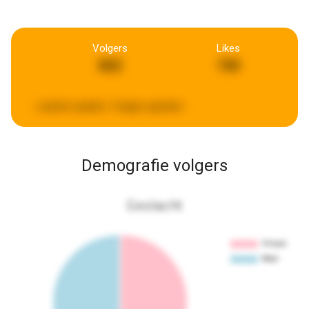
Volgers
Likes
802
740
Laatste update:
3 dagen geleden
Demografie volgers
Geslacht