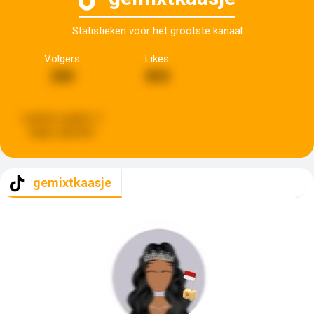
Statistieken voor het grootste kanaal
Volgers
Likes
250
853
Laatste update:
3
dagen geleden
gemixtkaasje