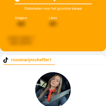
Statistieken voor het grootste kanaal
Volgers
Likes
483
481
Laatste update:
2
dagen geleden
roosmarijnscheffer1