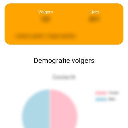
Volgers
Likes
121
817
Laatste update:
2 dagen geleden
Demografie volgers
Geslacht