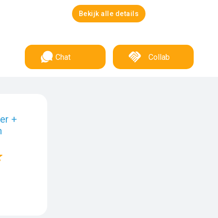
Bekijk alle details
Chat
Collab
er +
n