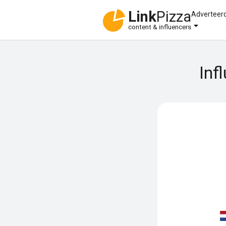
Link
Pizza
Adverteer
content & influencers
Inf