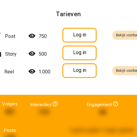
Tarieven
Log in
Bekijk voorbe
Post
750
Log in
Story
500
Log in
Bekijk voorbe
Reel
1.000
Volgers
Interacties
Engagement
461
719
98
Posts
Laatste update:
3 dagen geleden