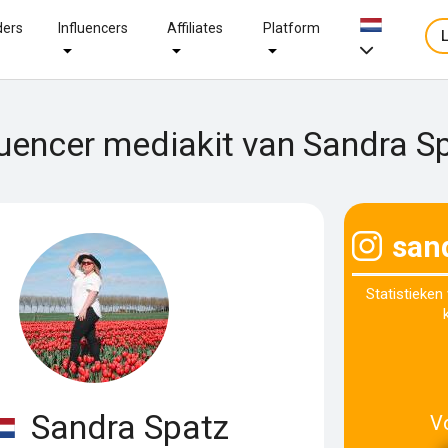
ders
Influencers
Affiliates
Platform
luencer mediakit van Sandra S
san
Statistieken
Sandra Spatz
V