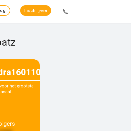
Log
Inschrijven
in
patz
dra160110
 voor het grootste
kanaal
olgers