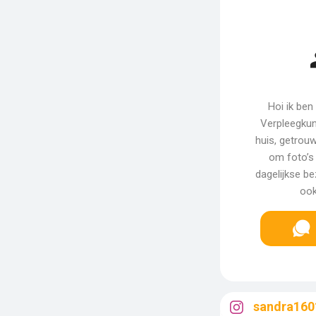
Hoi ik ben
Verpleegkun
huis, getrouw
om foto’s 
dagelijkse b
ook
sandra160