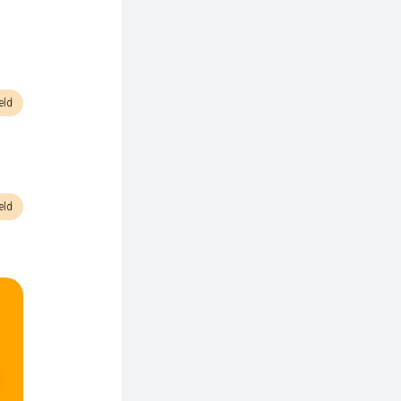
eld
eld