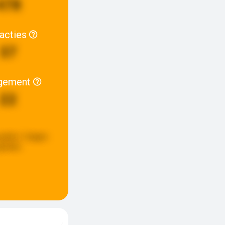
478
racties
37
gement
22
update:
3 dagen
eleden