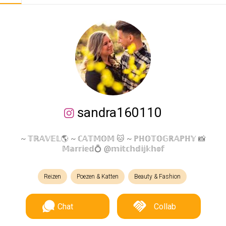
sandra160110
~ 𝕋ℝ𝔸𝕍𝔼𝕃🌎 ~ ℂ𝔸𝕋𝕄𝕆𝕄 🐱 ~ ℙℍ𝕆𝕋𝕆𝔾ℝ𝔸ℙℍ𝕐 📸
𝕄𝕒𝕣𝕣𝕚𝕖𝕕💍 @𝕞𝕚𝕥𝕔𝕙𝕕𝕚𝕛𝕜𝕙𝕠𝕗
Reizen
Poezen & Katten
Beauty & Fashion
Chat
Collab