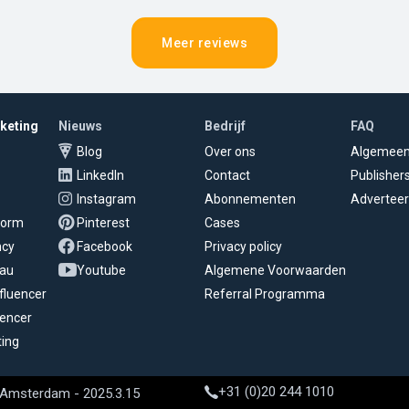
Meer reviews
rketing
Nieuws
Bedrijf
FAQ
Blog
Over ons
Algemee
LinkedIn
Contact
Publisher
Instagram
Abonnementen
Adverteer
tform
Pinterest
Cases
ncy
Facebook
Privacy policy
eau
Youtube
Algemene Voorwaarden
fluencer
Referral Programma
uencer
ting
+31 (0)20 244 1010
 Amsterdam - 2025.3.15