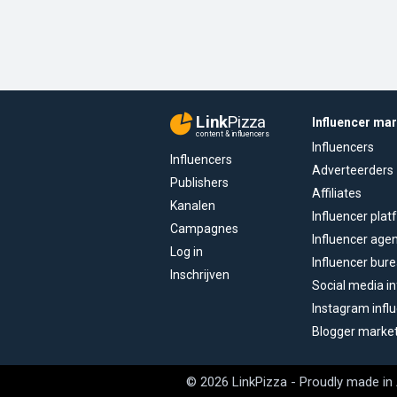
Link
Pizza
Influencer ma
content & influencers
Influencers
Influencers
Adverteerders
Publishers
Affiliates
Kanalen
Influencer pla
Campagnes
Influencer age
Log in
Influencer bur
Inschrijven
Social media in
Instagram infl
Blogger marke
© 2026 LinkPizza - Proudly made in