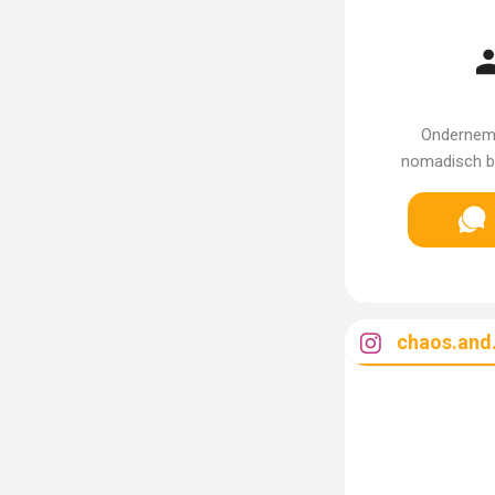
Onderneme
nomadisch be
chaos.and