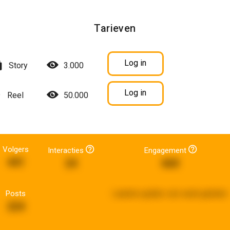
Tarieven
Log in
Story
3.000
Log in
Reel
50.000
Volgers
Interacties
Engagement
441
24
660
Posts
Laatste update:
een week geleden
224