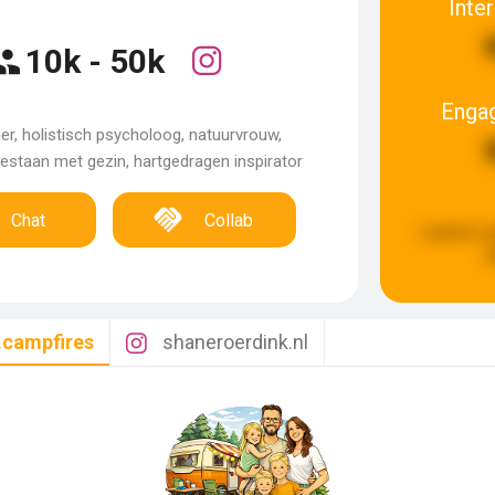
Inte
10k - 50k
Enga
r, holistisch psycholoog, natuurvrouw,
staan met gezin, hartgedragen inspirator
Chat
Collab
Laatste u
g
.campfires
shaneroerdink.nl