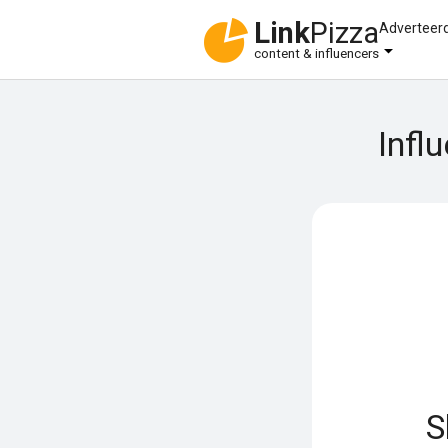
Link
Pizza
Adverteer
content & influencers
Infl
S