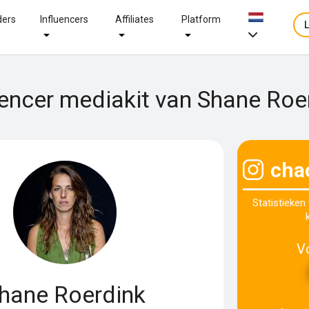
ders
Influencers
Affiliates
Platform
uencer mediakit van Shane Roe
cha
Statistieken
V
hane Roerdink