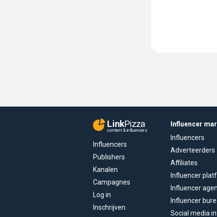
Link
Pizza
Influencer ma
content & influencers
Influencers
Influencers
Adverteerders
Publishers
Affiliates
Kanalen
Influencer pla
Campagnes
Influencer age
Log in
Influencer bur
Inschrijven
Social media in