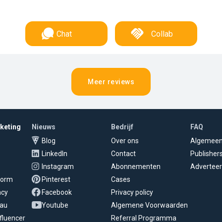
Chat
Collab
Meer reviews
rketing
Nieuws
Bedrijf
FAQ
Blog
Over ons
Algemee
LinkedIn
Contact
Publisher
Instagram
Abonnementen
Adverteer
tform
Pinterest
Cases
ncy
Facebook
Privacy policy
eau
Youtube
Algemene Voorwaarden
fluencer
Referral Programma