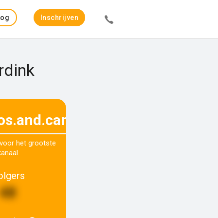
Log
Inschrijven
in
rdink
os.and.campfires
 voor het grootste
kanaal
olgers
48