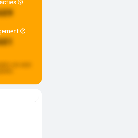
racties
609
gement
601
pdate:
een week
eleden