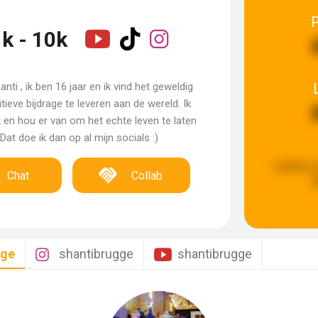
k - 10k
anti , ik ben 16 jaar en ik vind het geweldig
ieve bijdrage te leveren aan de wereld. Ik
jk en hou er van om het echte leven te laten
 Dat doe ik dan op al mijn socials :)
Laatste 
Chat
Collab
g
gge
shantibrugge
shantibrugge