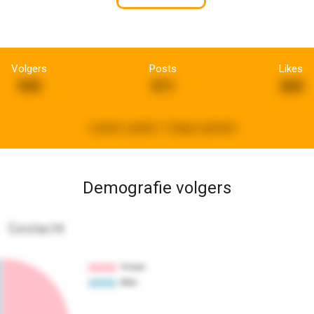
Volgers
Posts
Likes
935
511
260
Laatste update:
5 dagen geleden
Demografie volgers
Geslacht