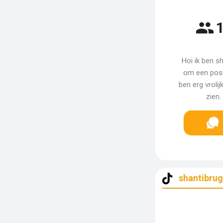
1
Hoi ik ben sh
om een posit
ben erg vroli
zien.
shantibru