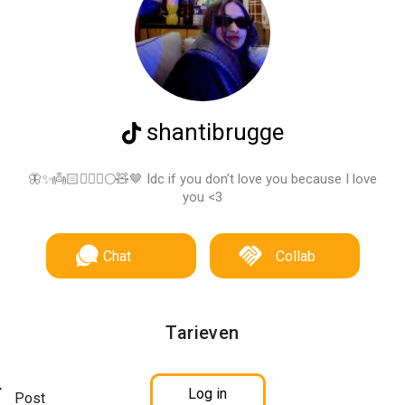
shantibrugge
🦋✨👼🏻🧚🏽‍♀️🌕🧸🤎 Idc if you don’t love you because I love
you <3
Chat
Collab
Tarieven
Log in
Post