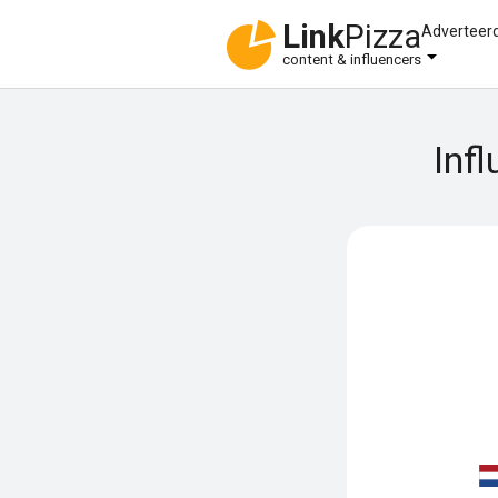
Link
Pizza
Adverteer
content & influencers
Inf