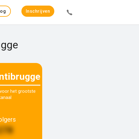
Log
Inschrijven
in
ugge
ntibrugge
 voor het grootste
kanaal
olgers
278