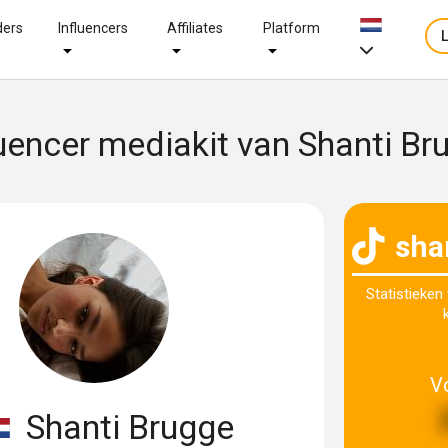
ders
Influencers
Affiliates
Platform
luencer mediakit van Shanti Br
sha
Statistieken
V
Shanti Brugge