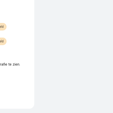
eld
eld
fie te zien.