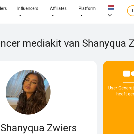
ders
Influencers
Affiliates
Platform
encer mediakit van Shanyqua 
User Generat
heeft gee
Shanyqua Zwiers