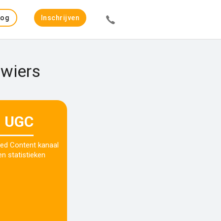
Log
Inschrijven
in
Zwiers
UGC
ed Content kanaal
n statistieken