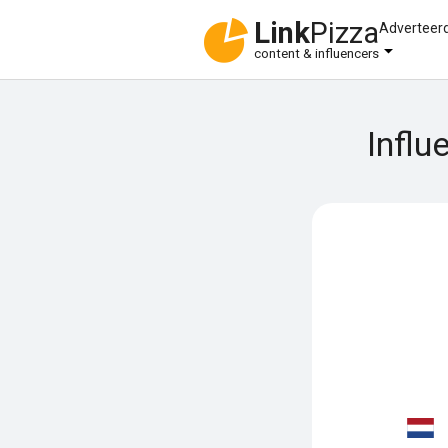
Link
Pizza
Adverteer
content & influencers
Influ