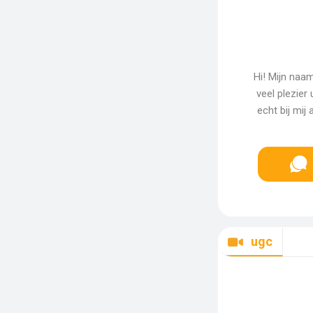
Hi! Mijn naam
veel plezier
echt bij mij
ugc