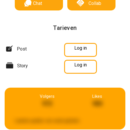
Chat
Collab
Tarieven
Log in
Post
Log in
Story
Volgers
Likes
972
980
Laatste update:
een week geleden