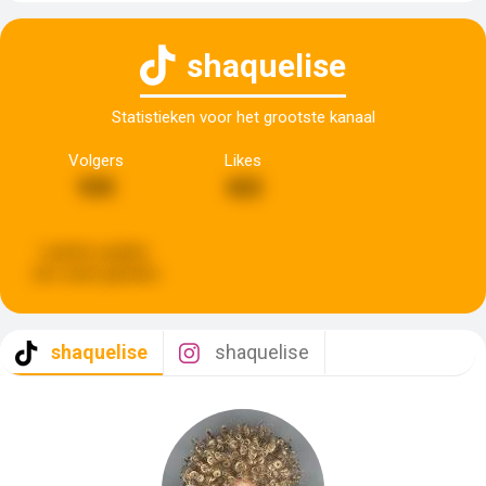
shaquelise
Statistieken voor het grootste kanaal
Volgers
Likes
935
422
Laatste update:
een week geleden
shaquelise
shaquelise