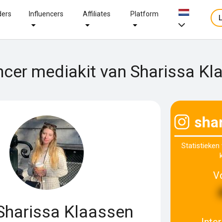
ders
Influencers
Affiliates
Platform
ncer mediakit van Sharissa K
sha
Statistieken
V
harissa Klaassen
Inte