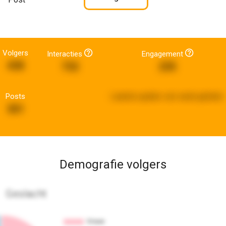
Volgers
Interacties
Engagement
438
732
235
Posts
Laatste update:
een week geleden
301
Demografie volgers
Geslacht