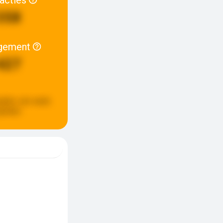
358
gement
427
pdate:
een week
eleden