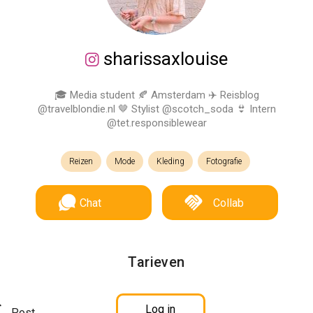
sharissaxlouise
🎓 Media student 🍂 Amsterdam ✈️ Reisblog
@travelblondie.nl 🤎 Stylist @scotch_soda 👙 Intern
@tet.responsiblewear
Reizen
Mode
Kleding
Fotografie
Chat
Collab
Tarieven
Log in
Post