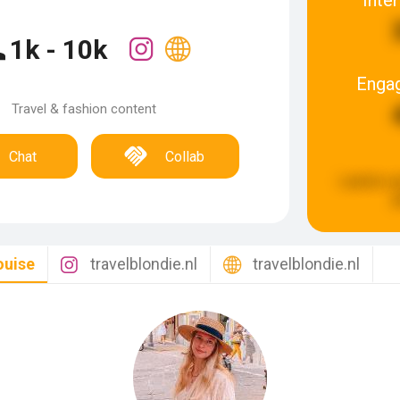
1k - 10k
Enga
Travel & fashion content
Chat
Collab
Laatste u
g
ouise
travelblondie.nl
travelblondie.nl