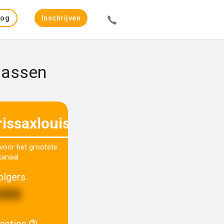
Log
Inschrijven
in
laassen
rissaxlouise
 voor het grootste
kanaal
olgers
490
racties