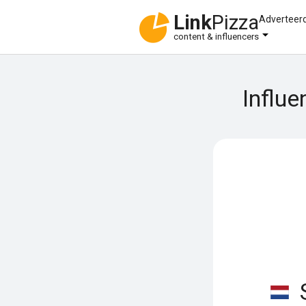
Link
Pizza
Adverteer
content & influencers
Influe
S