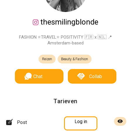
thesmilingblonde
FASHION ⭐️TRAVEL⭐️ POSITIVITY 🇫🇷 x 🇳🇱 📍
Amsterdam-based
Reizen
Beauty & Fashion
Chat
Collab
Tarieven
Log in
Post