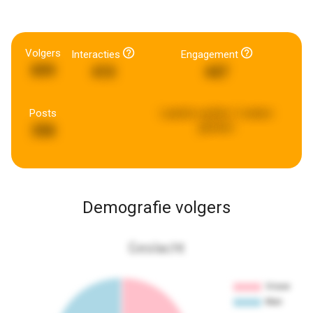
Volgers
Interacties
Engagement
899
410
447
Posts
Laatste update:
2 weken
geleden
358
Demografie volgers
Geslacht