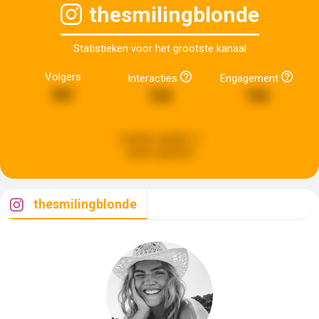
thesmilingblonde
Statistieken voor het grootste kanaal
Volgers
Interacties
Engagement
361
722
735
Laatste update:
2
weken geleden
thesmilingblonde