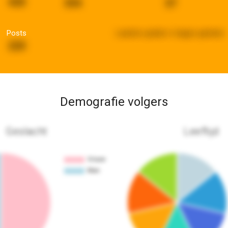
430
394
37
Posts
Laatste update:
6 dagen geleden
220
Demografie volgers
Geslacht
Leeftijd