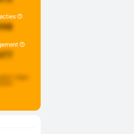
racties
998
gement
477
update:
6 dagen
eleden