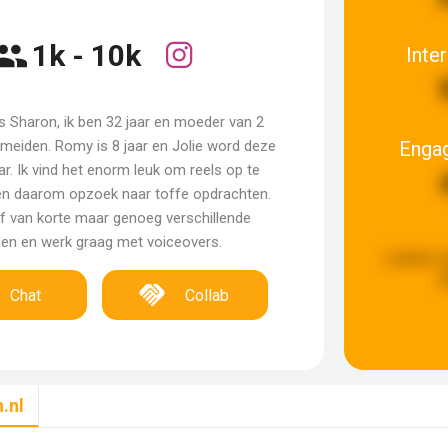
1k - 10k
Inte
s Sharon, ik ben 32 jaar en moeder van 2
Enga
meiden. Romy is 8 jaar en Jolie word deze
r. Ik vind het enorm leuk om reels op te
n daarom opzoek naar toffe opdrachten.
lf van korte maar genoeg verschillende
den en werk graag met voiceovers.
Laatste 
g
Chat
Collab
.nl