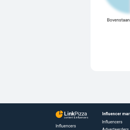
Bovenstaand
Link
Pizza
Influencer ma
content & influencers
Influencers
Influencers
Adverteerders