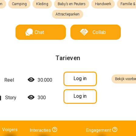
en
Camping
Kleding
Baby’s en Peuters
Handwerk
Familie 
Attractieparken
Chat
Collab
Tarieven
Log in
Bekijk voorbe
Reel
30.000
Log in
Story
300
Volgers
Interacties
Engagement