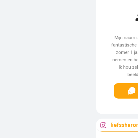
Mijn naam i
fantastische 
zomer 1 jaa
nemen en be
Ik hou ze
beel
liefssharon