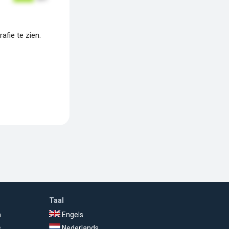
fie te zien.
Taal
n
Engels
s
Nederlands