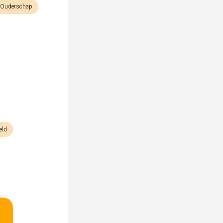
& Ouderschap
eld