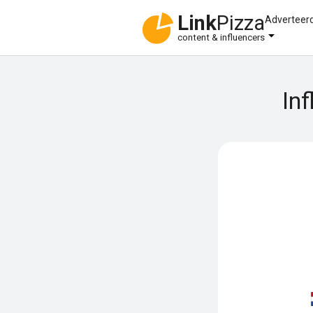
Link
Pizza
Adverteer
content & influencers
In