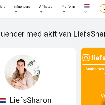
ders
Influencers
Affiliates
Platform
fluencer mediakit van LiefsSha
lief
Statistieken
V
LiefsSharon