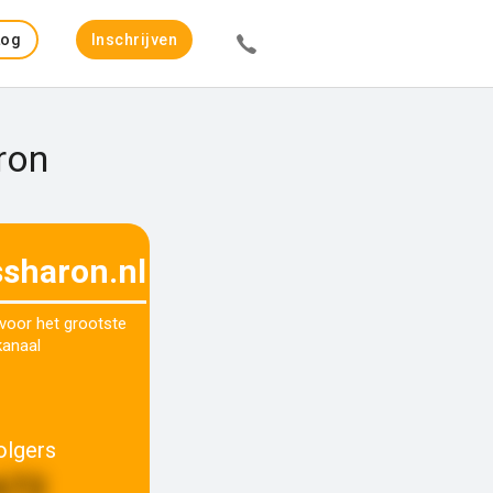
Log
Inschrijven
in
ron
ssharon.nl
 voor het grootste
kanaal
olgers
672