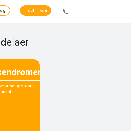
Log
Inschrijven
in
ddelaer
sendromenenleven.be
 voor het grootste
kanaal