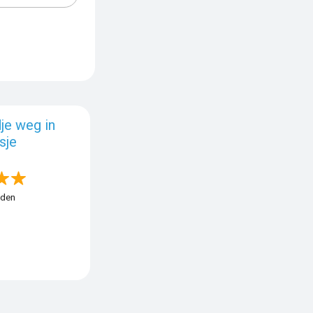
e weg in
sje
eden