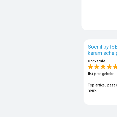
Soenil by IS
keramische p
Conversie
4 jaren geleden
Top artikel, past
merk