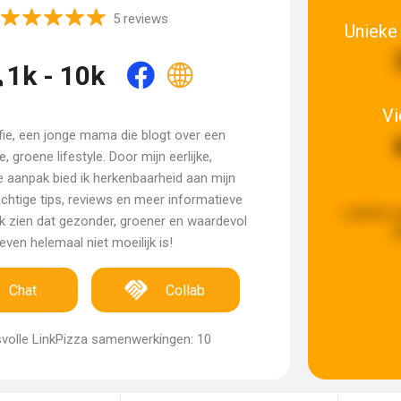
5 reviews
Unieke
1k - 10k
V
fie, een jonge mama die blogt over een
, groene lifestyle. Door mijn eerlijke,
e aanpak bied ik herkenbaarheid aan mijn
luchtige tips, reviews en meer informatieve
Laatste u
ik zien dat gezonder, groener en waardevol
g
leven helemaal niet moeilijk is!
Chat
Collab
volle LinkPizza samenwerkingen: 10