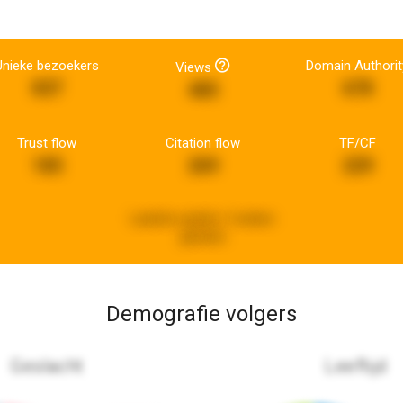
Unieke bezoekers
Domain Authorit
Views
837
678
485
Trust flow
Citation flow
TF/CF
185
269
229
Laatste update:
3 weken
geleden
Demografie volgers
Geslacht
Leeftijd