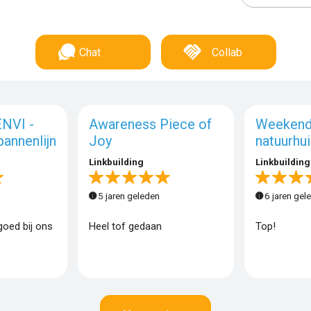
Chat
Collab
ENVI -
Awareness Piece of
Weekendj
annenlijn
Joy
natuurhui
Linkbuilding
Linkbuilding
5 jaren geleden
6 jaren gel
 goed bij ons
Heel tof gedaan
Top!