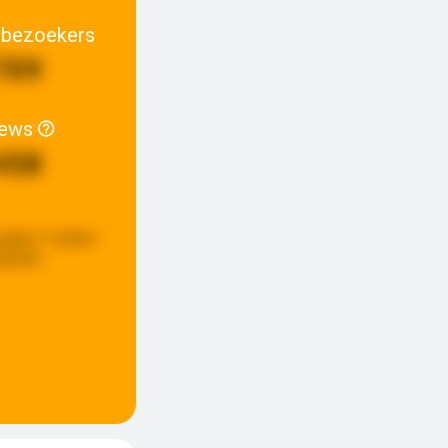
 bezoekers
709
iews
458
pdate:
3 weken
eleden