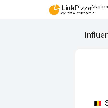
Link
Pizza
Adverteer
content & influencers
Influe
S