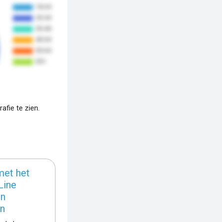
fie te zien.
met het
Line
in
n