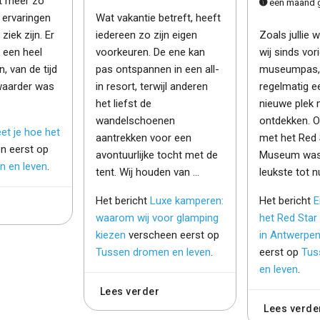
et meer zo
een maand 
 ervaringen
Wat vakantie betreft, heeft
iek zijn. Er
iedereen zo zijn eigen
Zoals jullie
g een heel
voorkeuren. De ene kan
wij sinds vor
n, van de tijd
pas ontspannen in een all-
museumpas,
waarder was
in resort, terwijl anderen
regelmatig e
het liefst de
nieuwe plek
wandelschoenen
ontdekken. O
et je hoe het
aantrekken voor een
met het Red 
n eerst op
avontuurlijke tocht met de
Museum was
 en leven
.
tent. Wij houden van …
leukste tot n
Het bericht
Luxe kamperen:
Het bericht
E
waarom wij voor glamping
het Red Sta
kiezen
verscheen eerst op
in Antwerpe
Tussen dromen en leven
.
eerst op
Tus
en leven
.
Lees verder
Lees verde