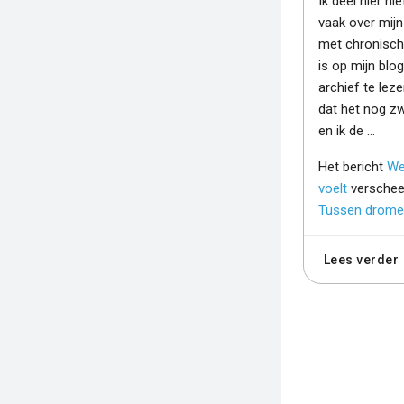
Ik deel hier ni
vaak over mijn
met chronisch z
is op mijn blo
archief te leze
dat het nog z
en ik de …
Het bericht
We
voelt
verschee
Tussen dromen
Lees verder