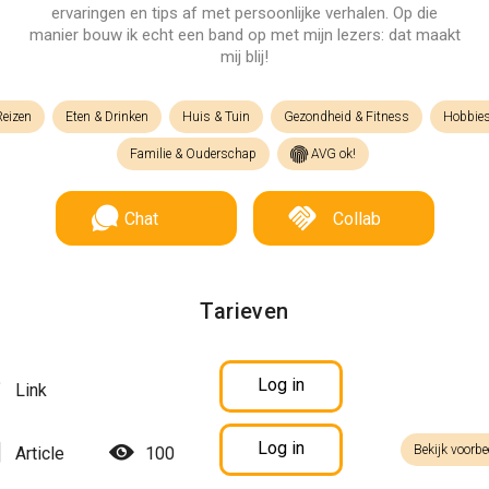
ervaringen en tips af met persoonlijke verhalen. Op die
manier bouw ik echt een band op met mijn lezers: dat maakt
mij blij!
Reizen
Eten & Drinken
Huis & Tuin
Gezondheid & Fitness
Hobbies
Familie & Ouderschap
AVG ok!
Chat
Collab
Tarieven
Log in
Link
Log in
Bekijk voorbe
Article
100