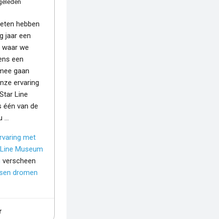
geleden
 weten hebben
ig jaar een
 waar we
ens een
 mee gaan
nze ervaring
Star Line
 één van de
u …
rvaring met
r Line Museum
n
verscheen
sen dromen
r