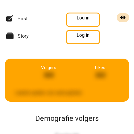
Log in
Post
Log in
Story
Volgers
Likes
360
262
Laatste update:
een week geleden
Demografie volgers