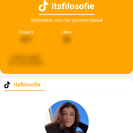
itsfilosofie
Statistieken voor het grootste kanaal
Volgers
Likes
671
29
Laatste update:
een week geleden
itsfilosofie