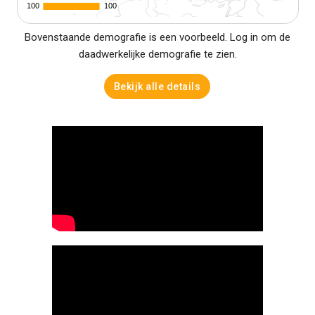
100
100
100
100
Bovenstaande demografie is een voorbeeld. Log in om de
daadwerkelijke demografie te zien.
Bekijk alle details