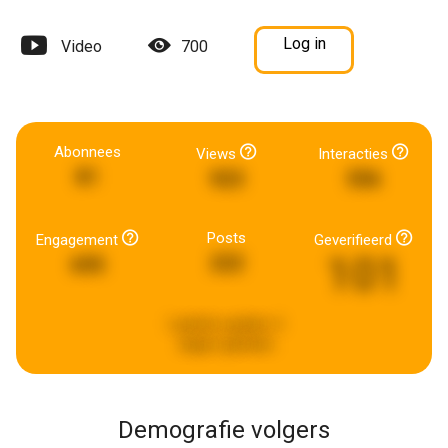
Log in
Video
700
Abonnees
Views
Interacties
81
923
556
Posts
Engagement
Geverifieerd
101
222
695
Laatste update:
6
dagen geleden
Demografie volgers