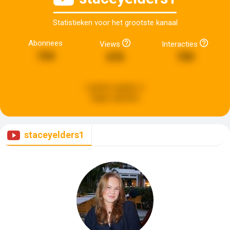
Statistieken voor het grootste kanaal
Abonnees
Views
Interacties
154
676
759
Laatste update:
6
dagen geleden
staceyelders1