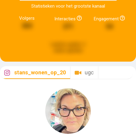
Statistieken voor het grootste kanaal
Volgers
Interacties
Engagement
303
271
54
Laatste update:
2
weken geleden
stans_wonen_op_20
ugc