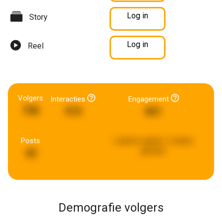
Log in
Story
Log in
Reel
Volgers
Interacties
Engagement
758
919
851
Posts
Laatste update:
2 weken
geleden
42
Demografie volgers