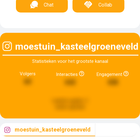
Chat
Collab
moestuin_kasteelgroeneveld
Statistieken voor het grootste kanaal
Volgers
Interacties
Engagement
60
642
438
Laatste update:
2
weken geleden
moestuin_kasteelgroeneveld