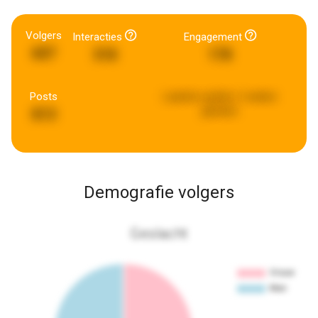
Volgers
Interacties
Engagement
607
318
178
Posts
Laatste update:
2 weken
geleden
813
Demografie volgers
Geslacht