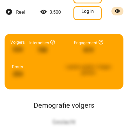
Log in
Reel
3.500
Volgers
Interacties
Engagement
534
708
819
Posts
Laatste update:
5 dagen
geleden
254
Demografie volgers
Geslacht