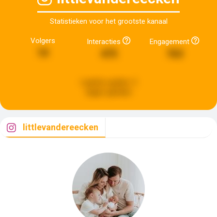
Statistieken voor het grootste kanaal
Volgers
Interacties
Engagement
10
475
763
Laatste update:
5
dagen geleden
littlevandereecken