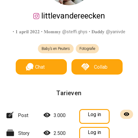
littlevandereecken
• 𝟏 𝐚𝐩𝐫𝐢𝐥 𝟐𝟎𝟐𝟐 • 𝐌𝐨𝐦𝐦𝐲 @steffi.ghys • 𝐃𝐚𝐝𝐝𝐲 @yanivde
Baby’s en Peuters
Fotografie
Chat
Collab
Tarieven
Log in
Post
3.000
Log in
Story
2.500