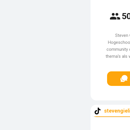
50
Steven 
Hogeschool
community d
thema's als 
stevengiel