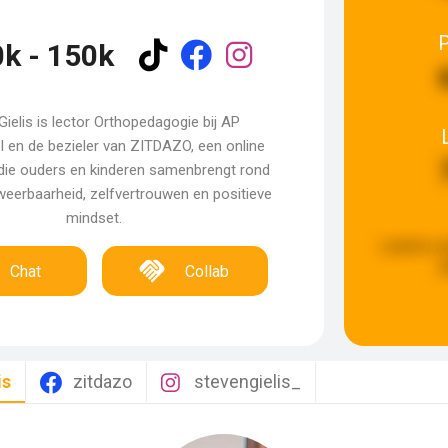
k - 150k
Gielis is lector Orthopedagogie bij AP
 en de bezieler van ZITDAZO, een online
ie ouders en kinderen samenbrengt rond
weerbaarheid, zelfvertrouwen en positieve
mindset.
Laatste u
g
Chat
Collab
is
zitdazo
stevengielis_