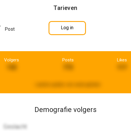
Tarieven
Log in
Post
Volgers
Posts
Likes
132
772
117
Laatste update:
een week geleden
Demografie volgers
Geslacht