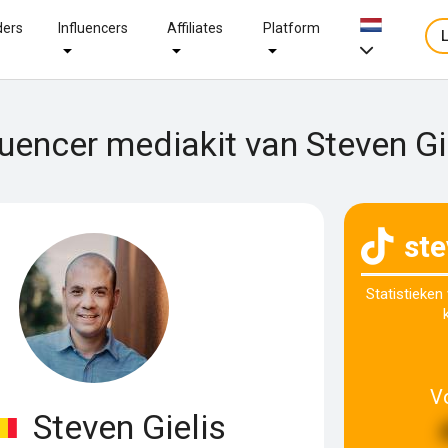
ders
Influencers
Affiliates
Platform
luencer mediakit van Steven Gi
ste
Statistieken
V
Steven Gielis