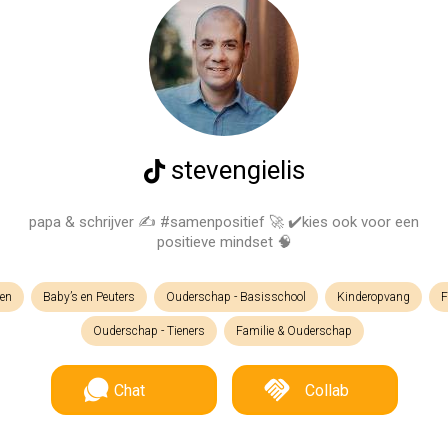
stevengielis
papa & schrijver ✍️ #samenpositief 🚀 ✔️kies ook voor een
positieve mindset 🧠
ren
Baby’s en Peuters
Ouderschap - Basisschool
Kinderopvang
F
Ouderschap - Tieners
Familie & Ouderschap
Chat
Collab