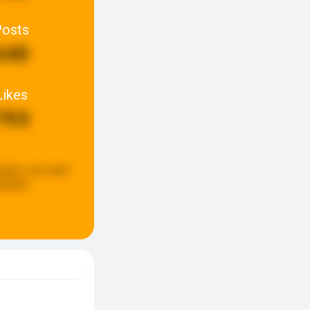
Posts
640
Likes
793
pdate:
een week
eleden