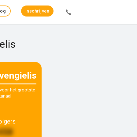
Log
Inschrijven
in
elis
vengielis
 voor het grootste
kanaal
olgers
458