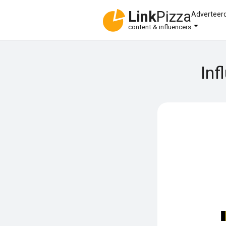
Link
Pizza
Adverteer
content & influencers
Inf