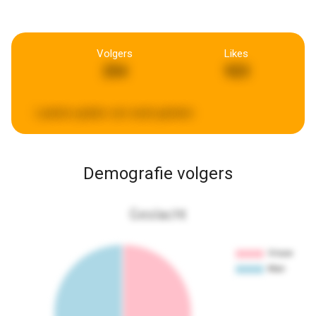
Volgers
Likes
254
923
Laatste update:
een week geleden
Demografie volgers
Geslacht