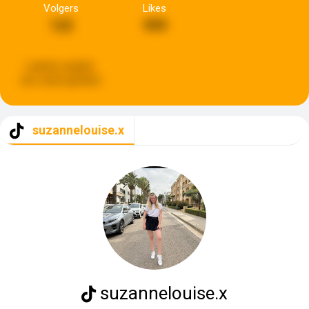
Volgers
Likes
122
999
Laatste update:
een week geleden
suzannelouise.x
suzannelouise.x