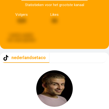
Statistieken voor het grootste kanaal
Volgers
Likes
624
66
Laatste update:
een week geleden
nederlandsetaco