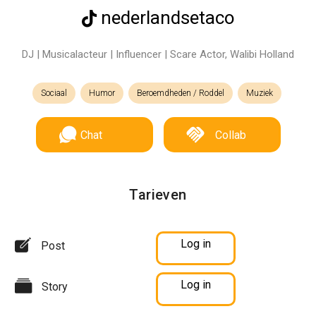
nederlandsetaco
DJ | Musicalacteur | Influencer | Scare Actor, Walibi Holland
Sociaal
Humor
Beroemdheden / Roddel
Muziek
Chat
Collab
Tarieven
Log in
Post
Log in
Story