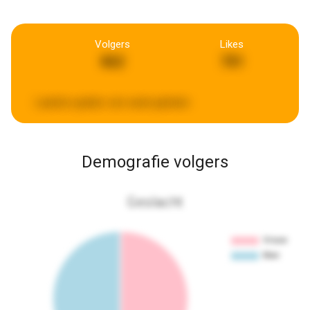
Volgers
Likes
862
701
Laatste update:
een week geleden
Demografie volgers
Geslacht