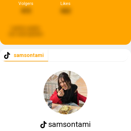
Volgers
Likes
415
662
Laatste update:
een week geleden
samsontami
samsontami