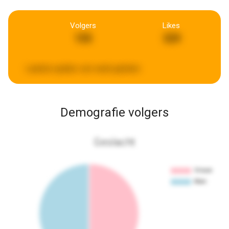
Volgers
Likes
155
329
Laatste update:
een week geleden
Demografie volgers
Geslacht