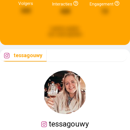
Volgers
Interacties
Engagement
343
428
13
Laatste update:
een week geleden
tessagouwy
tessagouwy