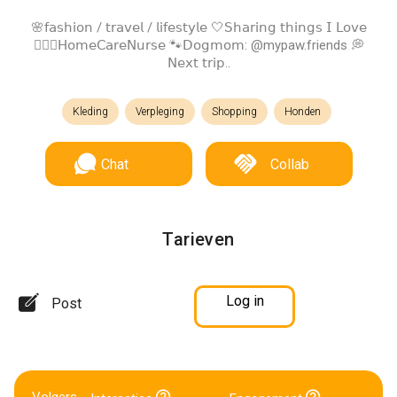
🌸𝖿𝖺𝗌𝗁𝗂𝗈𝗇 / 𝗍𝗋𝖺𝗏𝖾𝗅 / 𝗅𝗂𝖿𝖾𝗌𝗍𝗒𝗅𝖾 🤍𝖲𝗁𝖺𝗋𝗂𝗇𝗀 𝗍𝗁𝗂𝗇𝗀𝗌 𝖨 𝖫𝗈𝗏𝖾
👩🏼‍⚕️𝖧𝗈𝗆𝖾𝖢𝖺𝗋𝖾𝖭𝗎𝗋𝗌𝖾 🐾𝖣𝗈𝗀𝗆𝗈𝗆: @mypaw.friends 💭
𝖭𝖾𝗑𝗍 𝗍𝗋𝗂𝗉..
Kleding
Verpleging
Shopping
Honden
Chat
Collab
Tarieven
Log in
Post