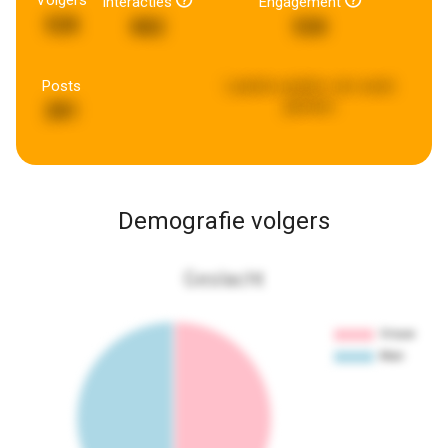
Volgers
Interacties
Engagement
528
882
530
Posts
Laatste update:
een week
geleden
281
Demografie volgers
Geslacht