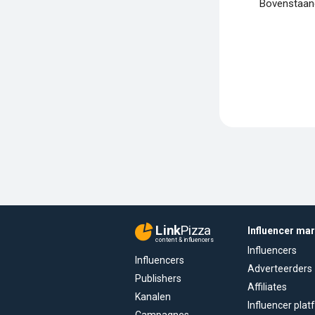
Bovenstaand
Link
Pizza
Influencer ma
content & influencers
Influencers
Influencers
Adverteerders
Publishers
Affiliates
Kanalen
Influencer pla