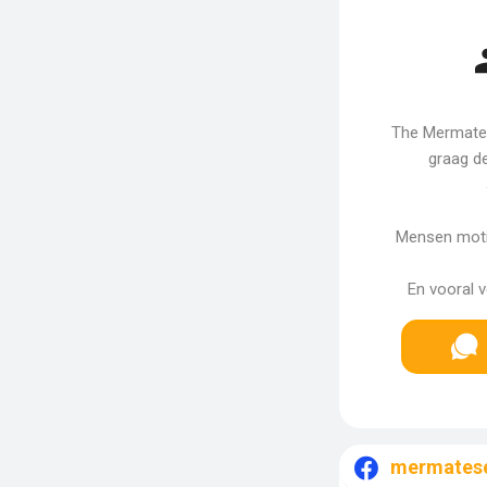
The Mermates
graag de
Mensen moti
En vooral v
mermates