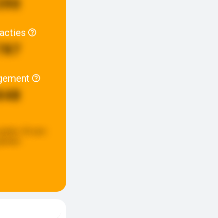
390
racties
787
gement
848
update:
20 uren
eleden