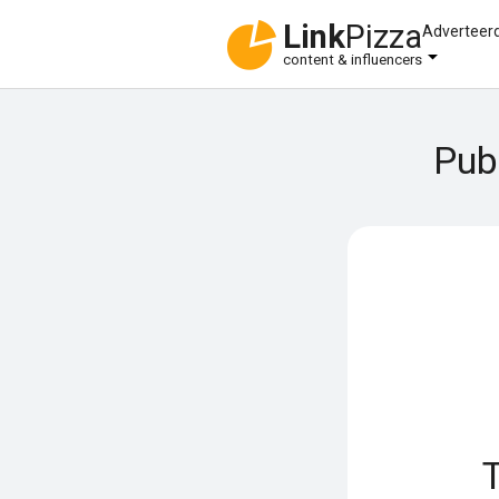
Link
Pizza
Adverteer
content & influencers
Pub