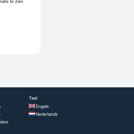
fie te zien.
Taal
n
Engels
s
Nederlands
ders