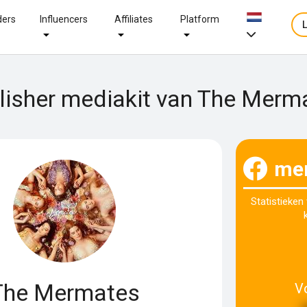
ders
Influencers
Affiliates
Platform
lisher mediakit van The Merm
me
Statistieken
The Mermates
V