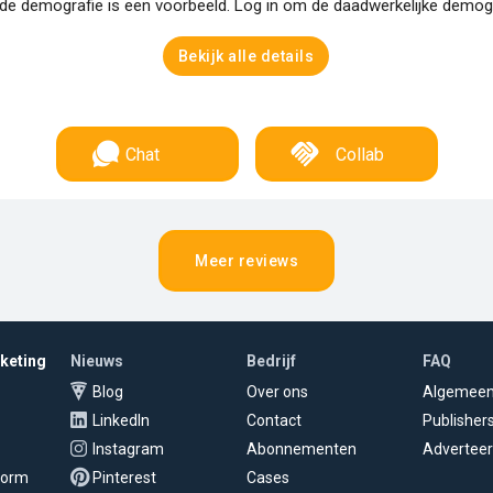
e demografie is een voorbeeld. Log in om de daadwerkelijke demogra
Bekijk alle details
Chat
Collab
Meer reviews
rketing
Nieuws
Bedrijf
FAQ
Blog
Over ons
Algemee
LinkedIn
Contact
Publisher
Instagram
Abonnementen
Adverteer
tform
Pinterest
Cases