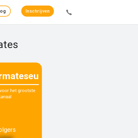
Log
Inschrijven
in
ates
rmateseu
 voor het grootste
kanaal
olgers