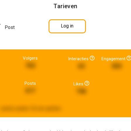
Tarieven
Log in
Post
Volgers
Interacties
Engagement
762
63
503
Posts
Likes
617
746
Laatste update:
20 uren geleden