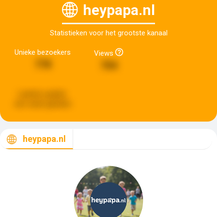
heypapa.nl
Statistieken voor het grootste kanaal
Unieke bezoekers
Views
778
704
Laatste update:
een week geleden
heypapa.nl