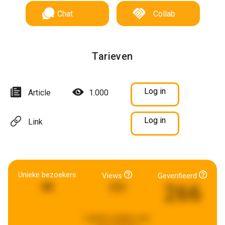
Chat
Collab
Tarieven
Log in
Article
1.000
Log in
Link
Unieke bezoekers
Views
Geverifieerd
266
99
777
Laatste update:
een