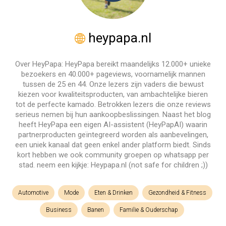
heypapa.nl
Over HeyPapa: HeyPapa bereikt maandelijks 12.000+ unieke
bezoekers en 40.000+ pageviews, voornamelijk mannen
tussen de 25 en 44. Onze lezers zijn vaders die bewust
kiezen voor kwaliteitsproducten, van ambachtelijke bieren
tot de perfecte kamado. Betrokken lezers die onze reviews
serieus nemen bij hun aankoopbeslissingen. Naast het blog
heeft HeyPapa een eigen AI-assistent (HeyPapAI) waarin
partnerproducten geïntegreerd worden als aanbevelingen,
een uniek kanaal dat geen enkel ander platform biedt. Sinds
kort hebben we ook community groepen op whatsapp per
stad. neem een kijkje: Heypapa.nl (not safe for children ;))
Automotive
Mode
Eten & Drinken
Gezondheid & Fitness
Business
Banen
Familie & Ouderschap