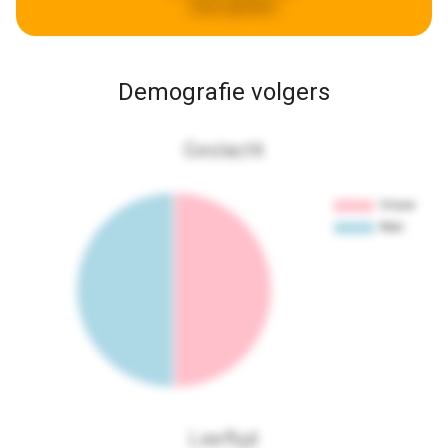
week geleden
Demografie volgers
Geslacht
Leeftijd