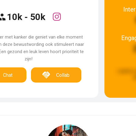
Inte
10k - 50k
Enga
r met kanker die geniet van elke moment
en deze bewustwording ook stimuleert naar
 Een gezond en leuk leven hoort prioriteit te
zijn!
Laatste 
Chat
Collab
g