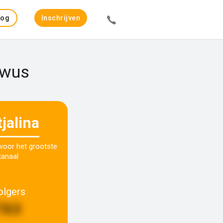
Log
Inschrijven
in
ewus
tjalina
 voor het grootste
kanaal
olgers
763