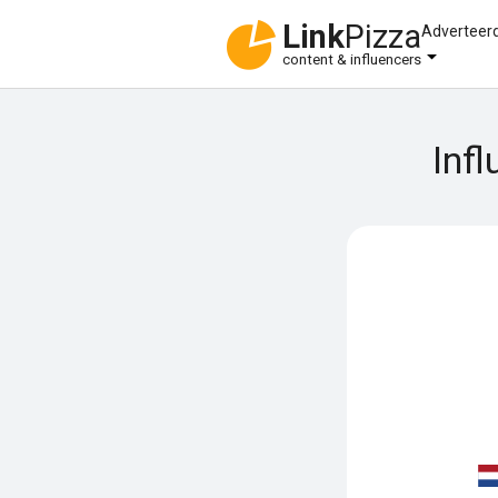
Link
Pizza
Adverteer
content & influencers
Inf