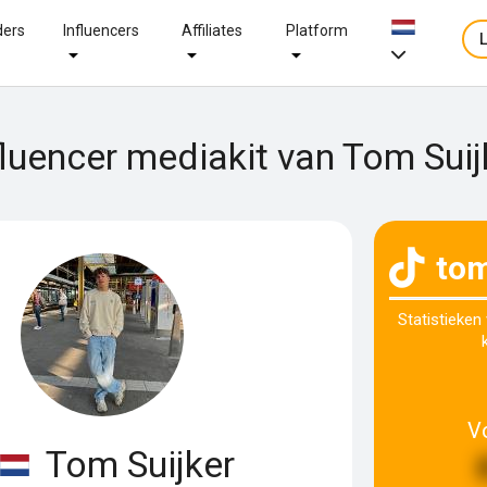
ders
Influencers
Affiliates
Platform
fluencer mediakit van Tom Suij
tom
Statistieken
V
Tom Suijker