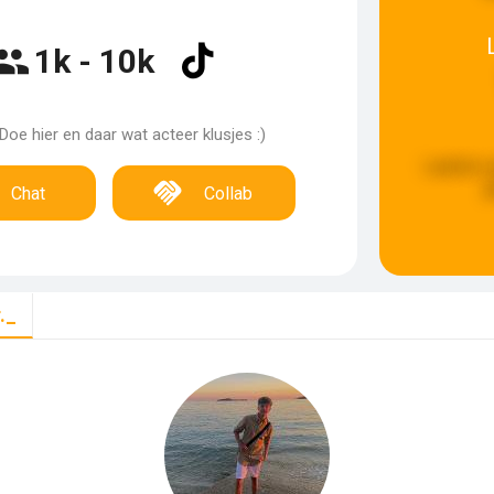
1k - 10k
 Doe hier en daar wat acteer klusjes :)
Laatste 
g
Chat
Collab
._