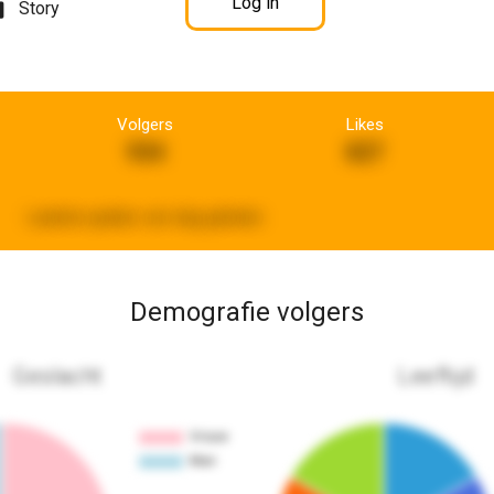
Log in
Story
Volgers
Likes
934
827
Laatste update:
een dag geleden
Demografie volgers
Geslacht
Leeftijd