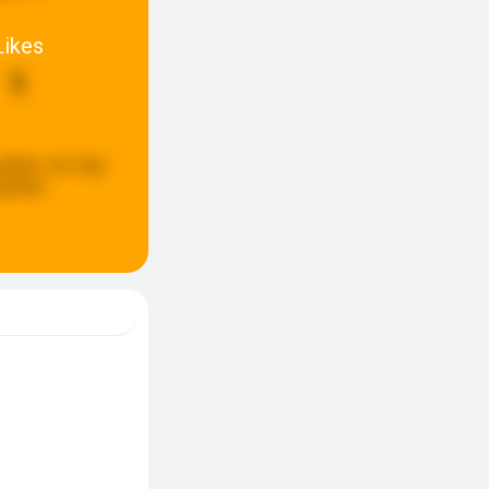
Likes
1
update:
een dag
eleden