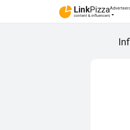
Link
Pizza
Adverteer
content & influencers
In