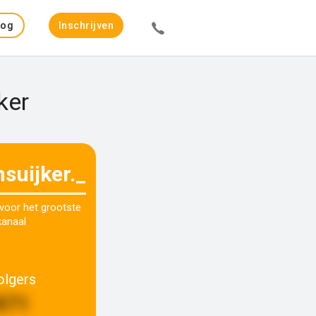
Log
Inschrijven
in
ker
suijker._
 voor het grootste
kanaal
olgers
871