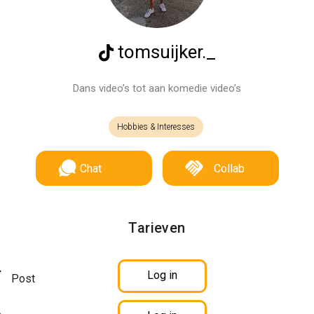
tomsuijker._
Dans video’s tot aan komedie video’s
Hobbies & Interesses
Chat
Collab
Tarieven
Log in
Post