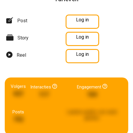
Log in
Post
Log in
Story
Log in
Reel
Volgers
Interacties
Engagement
937
117
184
Posts
Laatste update:
een week
geleden
792