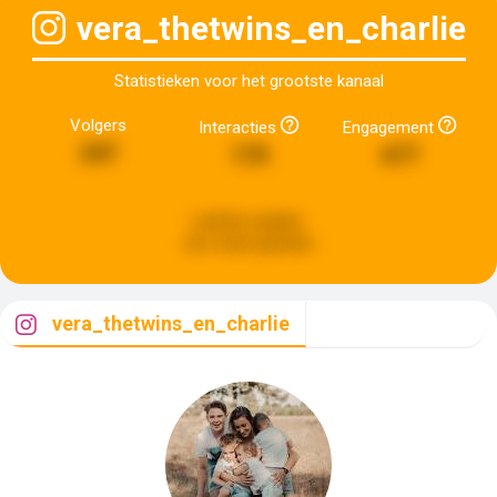
vera_thetwins_en_charlie
Statistieken voor het grootste kanaal
Volgers
Interacties
Engagement
247
170
677
Laatste update:
een week geleden
vera_thetwins_en_charlie