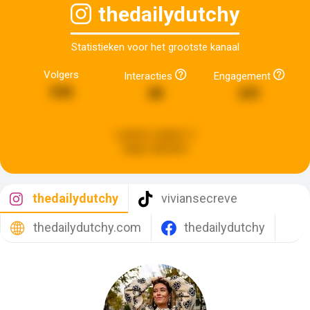
thedailydutchy
Statistieken voor het grootste kanaal
Volgers
Interacties
Engagement
536
48
241
Laatste update:
6
dagen geleden
thedailydutchy
viviansecreve
thedailydutchy.com
thedailydutchy