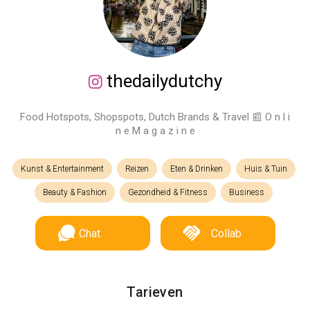
thedailydutchy
Food Hotspots, Shopspots, Dutch Brands & Travel 📰 O n l i
n e M a g a z i n e
Kunst & Entertainment
Reizen
Eten & Drinken
Huis & Tuin
Beauty & Fashion
Gezondheid & Fitness
Business
Chat
Collab
Tarieven