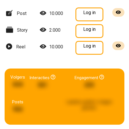
Log in
Post
10.000
Log in
Story
2.000
Log in
Reel
10.000
Volgers
Interacties
Engagement
844
581
205
Posts
Laatste update:
6 dagen
geleden
966