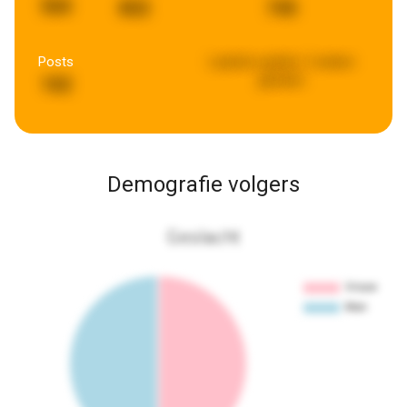
560
802
745
Posts
Laatste update:
2 weken
geleden
102
Demografie volgers
Geslacht