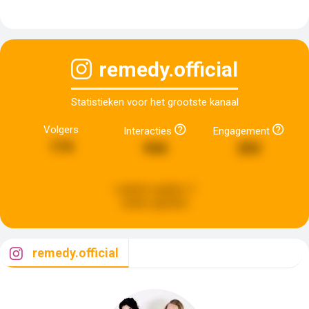
remedy.official
Statistieken voor het grootste kanaal
Volgers
Interacties
Engagement
174
944
203
Laatste update:
2
weken geleden
remedy.official