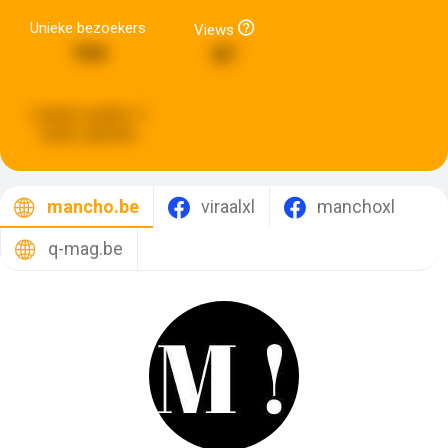
Unieke bezoekers
Views
164
87
Laatste update:
2
weken geleden
mancho.be
viraalxl
manchoxl
q-mag.be