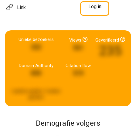
Log in
Link
Unieke bezoekers
Views
Geverifieerd
235
322
561
Domain Authority
Citation flow
890
519
Laatste update:
2 weken
geleden
Demografie volgers