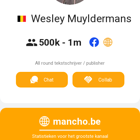
Wesley Muyldermans
500k - 1m
All round tekstschrijver / publisher
Chat
Collab
mancho.be
Statistieken voor het grootste kanaal