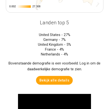
0.002
0.002
27.308
27.308
Landen top 5
United States -
27%
Germany -
7%
United Kingdom -
5%
France -
4%
Netherlands -
4%
Bovenstaande demografie is een voorbeeld. Log in om de
daadwerkelijke demografie te zien.
Bekijk alle details