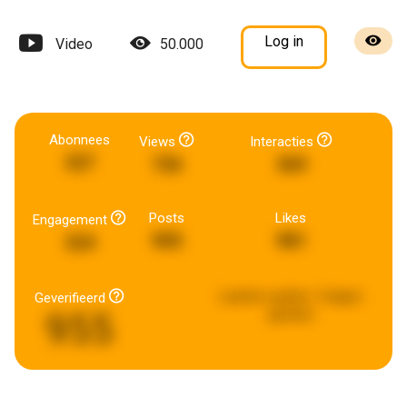
Log in
Video
50.000
Abonnees
Views
Interacties
327
726
369
Posts
Likes
Engagement
905
981
324
Laatste update:
5 dagen
Geverifieerd
955
geleden