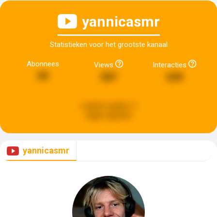
yannicasmr
Statistieken voor het grootste kanaal
Abonnees
Views
Interacties
59
507
639
Laatste update:
5
dagen geleden
yannicasmr