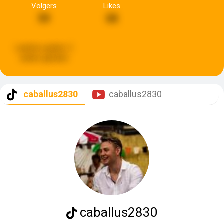
Volgers
Likes
59
68
Laatste update:
2
weken geleden
caballus2830
caballus2830
caballus2830