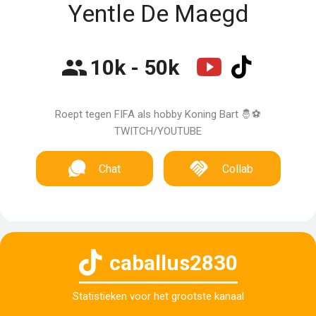
Yentle De Maegd
10k - 50k
Roept tegen FIFA als hobby Koning Bart 🤴⚽️
TWITCH/YOUTUBE
Chat
Collab
caballus2830
Statistieken voor het grootste kanaal