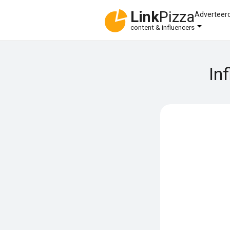
Link
Pizza
Adverteer
content & influencers
In