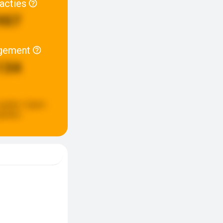
racties
907
gement
134
update:
5 jaren
eleden