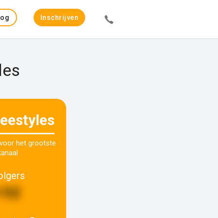
Log
Inschrijven
in
les
eeestyles
 voor het grootste
kanaal
olgers
152