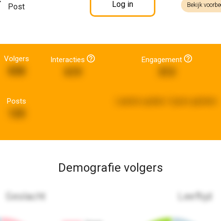
Log in
Bekijk voorbe
Post
Volgers
Interacties
Engagement
838
619
313
Posts
Laatste update:
5 jaren geleden
125
Demografie volgers
Geslacht
Leeftijd