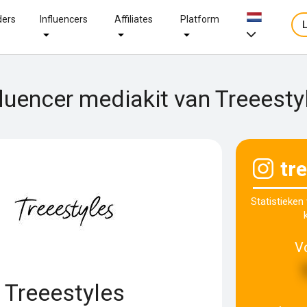
ders
Influencers
Affiliates
Platform
fluencer mediakit van Treeesty
tr
Statistieken
V
Treeestyles