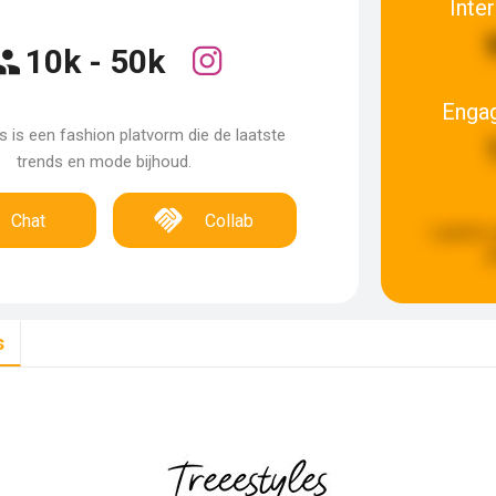
Inte
10k - 50k
Enga
s is een fashion platvorm die de laatste
trends en mode bijhoud.
Chat
Collab
Laatste 
g
s