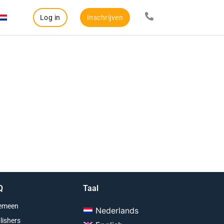
Log in
Inschrijven
Q
Taal
emeen
Nederlands
lishers