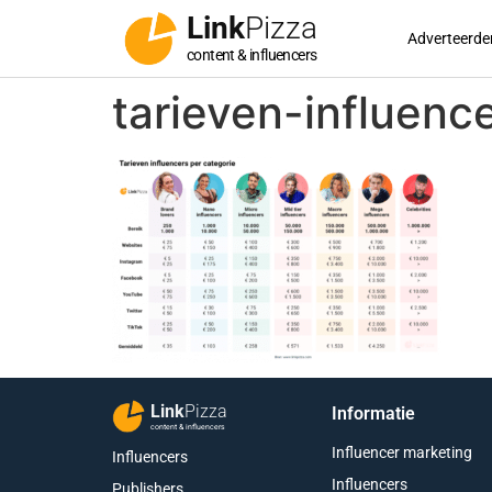
Link
Pizza
Adverteerde
content & influencers
tarieven-influenc
Link
Pizza
Informatie
content & influencers
Influencer marketing
Influencers
Influencers
Publishers