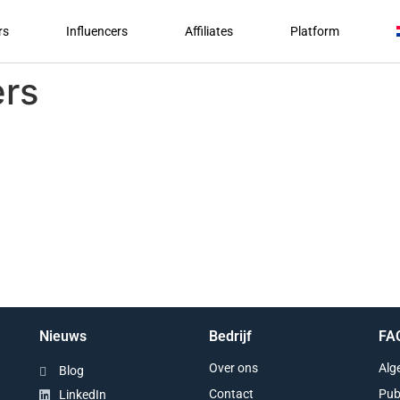
rs
Influencers
Affiliates
Platform
ers
Nieuws
Bedrijf
FA
Over ons
Alg
Blog
Contact
Pub
LinkedIn