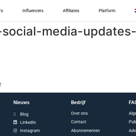
rs
Influencers
Affiliates
Platform
a-social-media-updates
2
Nieuws
Bedrijf
FA
Over ons
Alg
Blog
Contact
Pub
LinkedIn
Abonnementen
Adv
Instagram