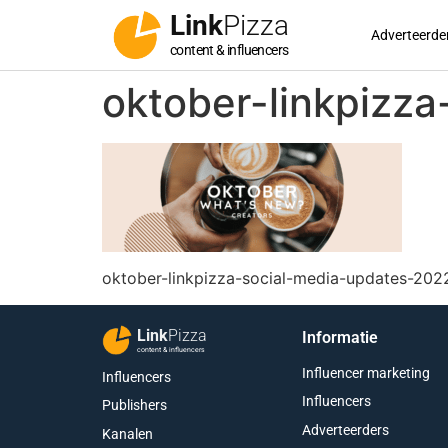
Link
Pizza
Adverteerde
content & influencers
oktober-linkpizz
oktober-linkpizza-social-media-updates-202
Link
Pizza
Informatie
content & influencers
Influencer marketing
Influencers
Influencers
Publishers
Adverteerders
Kanalen