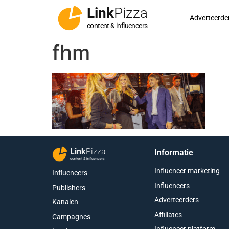
Link
Pizza
Adverteerde
content & influencers
fhm
Link
Pizza
Informatie
content & influencers
Influencer marketing
Influencers
Influencers
Publishers
Adverteerders
Kanalen
Affiliates
Campagnes
Influencer platform