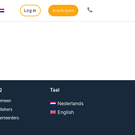
Log in
Inschrijven
Q
Taal
emeen
Nederlands
lishers
English
erteerders