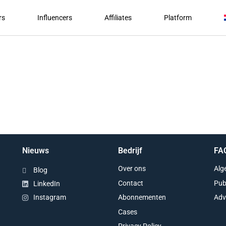
rs
Influencers
Affiliates
Platform
Nieuws
Bedrijf
FA
Over ons
Alg
Blog
Contact
Pub
LinkedIn
Abonnementen
Adv
Instagram
Cases
Privacy Policy