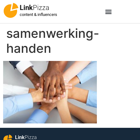
Link
Pizza
content & influencers
samenwerking-
handen
Link
Pizza