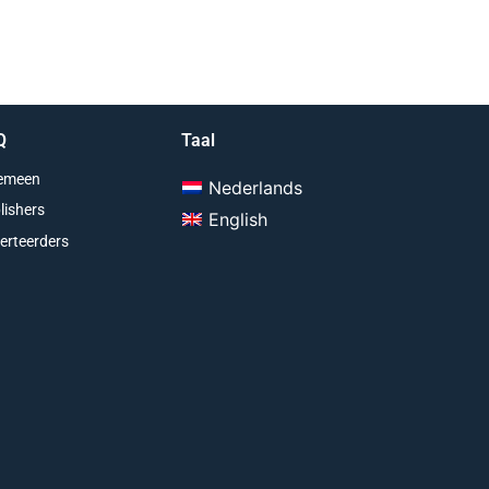
Q
Taal
emeen
Nederlands
lishers
English
erteerders