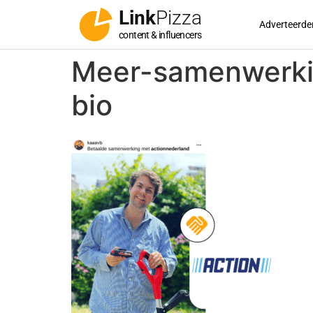
Link
Pizza
Adverteerde
content & influencers
Meer-samenwerkin
bio