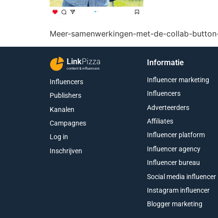
Meer-samenwerkingen-met-de-collab-button-i
Link
Pizza
Informatie
content & influencers
Influencer marketing
Influencers
Influencers
Publishers
Adverteerders
Kanalen
Affiliates
Campagnes
Influencer platform
Log in
Influencer agency
Inschrijven
Influencer bureau
Social media influencer
Instagram influencer
Blogger marketing