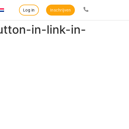
Log in
Inschrijven
ton-in-link-in-