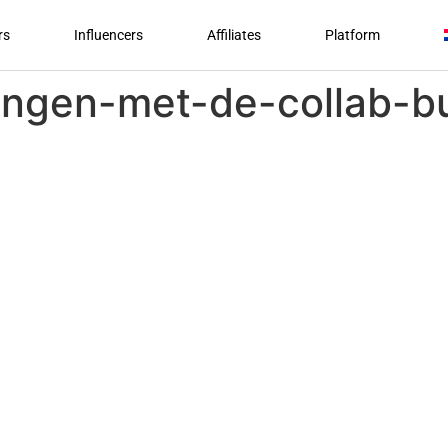
rs
Influencers
Affiliates
Platform
gen-met-de-collab-but