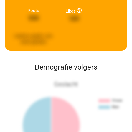
Posts
Likes
544
169
Laatste update:
een
week geleden
Demografie volgers
Geslacht