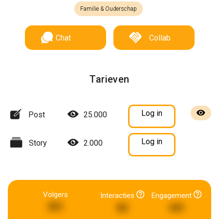
Familie & Ouderschap
Chat
Collab
Tarieven
Log in
Post
25.000
Log in
Story
2.000
Volgers
Interacties
Engagement
351
82
341