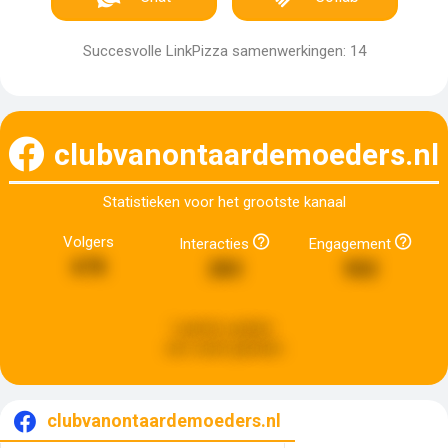
Succesvolle LinkPizza samenwerkingen: 14
clubvanontaardemoeders.nl
Statistieken voor het grootste kanaal
Volgers
Interacties
Engagement
678
283
502
Laatste update:
een week geleden
clubvanontaardemoeders.nl